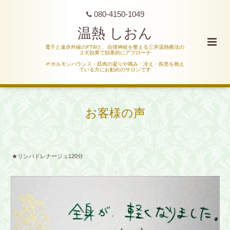
080-4150-1049
温熱 しおん
電子と遠赤外線のFTWと、自律神経を整える三井温熱療法の
２大効果で効果的にアプローチ
🌱ホルモンバランス・筋肉の凝りや痛み・冷え・疾患を抱え
ている方にお勧めのサロンです
お客様の声
★リンパドレナージュ120分