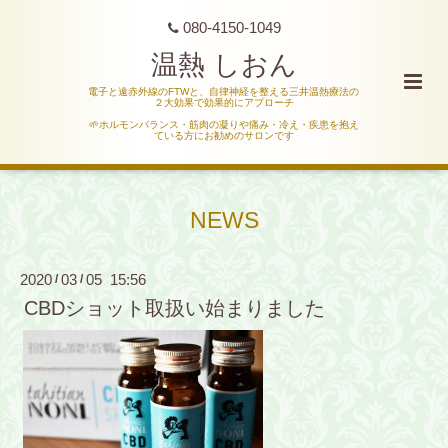
080-4150-1049
温熱 しおん
電子と遠赤外線のFTWと、自律神経を整える三井温熱療法の
２大効果で効果的にアプローチ
🌱ホルモンバランス・筋肉の凝りや痛み・冷え・疾患を抱え
ている方にお勧めのサロンです
NEWS
2020
03
05 15:56
/
/
CBDショット取扱い始まりました