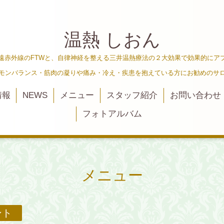
温熱 しおん
遠赤外線のFTWと、自律神経を整える三井温熱療法の２大効果で効果的にア
ルモンバランス・筋肉の凝りや痛み・冷え・疾患を抱えている方にお勧めのサ
情報
NEWS
メニュー
スタッフ紹介
お問い合わせ
フォトアルバム
メニュー
ント