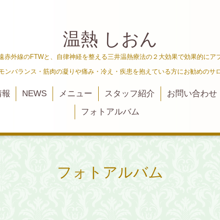
温熱 しおん
遠赤外線のFTWと、自律神経を整える三井温熱療法の２大効果で効果的にア
ルモンバランス・筋肉の凝りや痛み・冷え・疾患を抱えている方にお勧めのサ
情報
NEWS
メニュー
スタッフ紹介
お問い合わせ
フォトアルバム
フォトアルバム