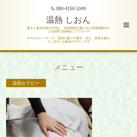
080-4150-1049
温熱 しおん
電子と遠赤外線のFTWと、自律神経を整える三井温熱療法の
２大効果で効果的にアプローチ
🌱ホルモンバランス・筋肉の凝りや痛み・冷え・疾患を抱え
ている方にお勧めのサロンです
メニュー
温熱セラピー